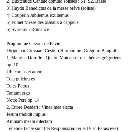
2) Buxtehude Cantate domino solistes : S1, S2, Basse
3) Haydn Benedictus de la messe brève (soliste)
4) Couperin Jubilemus exultemus
5) Fumet Messe des oiseaux a cappella
6) Sviridov r Romance
Programme Cheour de Pavie
Dirigé par Giovaani Cestino Harmonium Grégoire Bauguil
1. Maurice Duruflé : Quatre Motets sur des thèmes grégoriens
op. 10
Ubi caritas et amor
Tota pulchra es
Tu es Petrus
Tantum ergo
Notre Père op. 14
2. Ettore Desderi : Vinea mea electa
Jesum tradidit impius
Animam meam dilectam
Tenebræ factæ sunt (da Responsoria Feriæ IV in Parasceve)